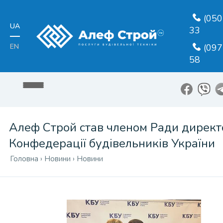
(050
UA
33
EN
(097
58
Алеф Строй став членом Ради директ
Конфедерації будівельників України
Головна
›
Новини
›
Новини