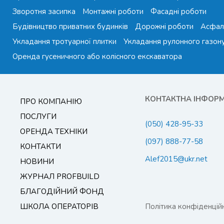
Зворотня засипка
Монтажні роботи
Фасадні роботи
Будівництво приватних будинків
Дорожні роботи
Асфал
Укладання тротуарної плитки
Укладання рулонного газон
Оренда гусеничного або колісного екскаватора
КОНТАКТНА ІНФОР
ПРО КОМПАНІЮ
ПОСЛУГИ
(050) 428-95-33
ОРЕНДА ТЕХНІКИ
(097) 888-77-58
КОНТАКТИ
Alef2015@ukr.net
НОВИНИ
ЖУРНАЛ PROFBUILD
БЛАГОДІЙНИЙ ФОНД
ШКОЛА ОПЕРАТОРІВ
Політика конфіденційн