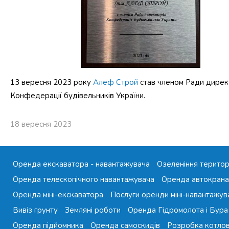
13 вересня 2023 року
Алеф Строй
став членом Ради дирек
Конфедерації будівельників України.
18 вересня 2023
Оренда екскаватора - навантажувача
Озеленіння територ
Оренда телескопічного навантажувача
Оренда автокрана
Оренда міні-екскаватора
Послуги оренди міні-навантажув
Вивіз грунту
Земляні роботи
Оренда Гідромолота і Бура
Оренда підйомника
Оренда самоскидів
Розробка котло