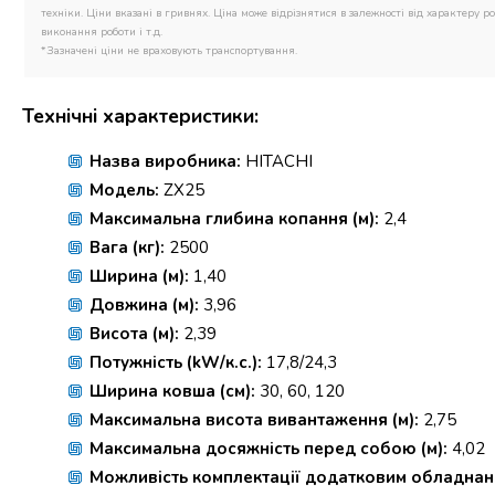
техніки. Ціни вказані в гривнях. Ціна може відрізнятися в залежності від характеру роб
виконання роботи і т.д.
*Зазначені ціни не враховують транспортування.
Технічні характеристики:
Назва виробника:
HITACHI
Модель:
ZX25
Максимальна глибина копання (м):
2,4
Вага (кг):
2500
Ширина (м):
1,40
Довжина (м):
3,96
Висота (м):
2,39
Потужність (kW/к.с.):
17,8/24,3
Ширина ковша (см):
30, 60, 120
Максимальна висота вивантаження (м):
2,75
Максимальна досяжність перед собою (м):
4,02
Можливість комплектації додатковим обладна