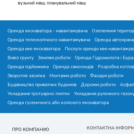
вузький ківш, планувальний ківш
Оренда екскаватора - навантажувача
Озеленіння територ
Оренда телескопічного навантажувача
Оренда автокрана
Оренда міні-екскаватора
Послуги оренди міні-навантажув
Вивіз грунту
Земляні роботи
Оренда Гідромолота і Бура
Оренда підйомника
Оренда самоскидів
Розробка котло
Зворотня засипка
Монтажні роботи
Фасадні роботи
Будівництво приватних будинків
Дорожні роботи
Асфал
Укладання тротуарної плитки
Укладання рулонного газон
Оренда гусеничного або колісного екскаватора
КОНТАКТНА ІНФОР
ПРО КОМПАНІЮ