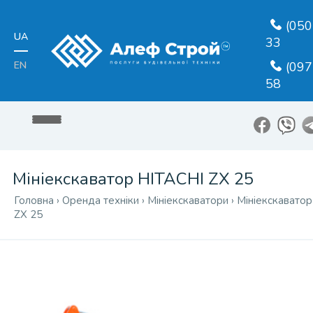
(050
UA
33
EN
(097
58
Мініекскаватор HITACHI ZX 25
Головна
›
Оренда техніки
›
Мініекскаватори
›
Мініекскавато
ZX 25