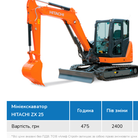
Мініекскаватор
Година
Пів зміни
HITACHI ZX 25
Вартість, грн
475
2400
*Всі ціни вказані без ПДВ. ТОВ «Алеф Строй» залишає за собою право змінювати ціни 