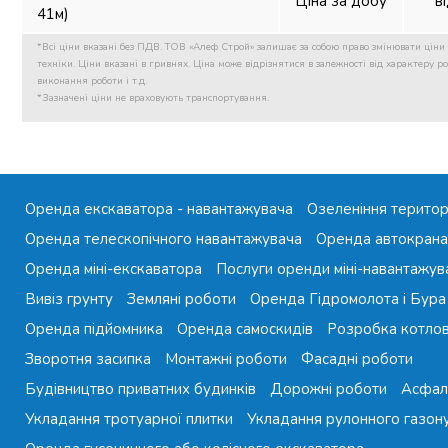
Ціна за добу
в
41м)
*Всі ціни вказані без ПДВ. ТОВ «Алеф Строй» залишає за собою право змінювати ціни 
техніки. Ціни вказані в гривнях. Ціна може відрізнятися в залежності від характеру роб
виконання роботи і т.д.
*Зазначені ціни не враховують транспортування.
Оренда екскаватора - навантажувача
Озеленіння територ
Оренда телескопічного навантажувача
Оренда автокрана
Оренда міні-екскаватора
Послуги оренди міні-навантажув
Вивіз грунту
Земляні роботи
Оренда Гідромолота і Бура
Оренда підйомника
Оренда самоскидів
Розробка котло
Зворотня засипка
Монтажні роботи
Фасадні роботи
Будівництво приватних будинків
Дорожні роботи
Асфал
Укладання тротуарної плитки
Укладання рулонного газон