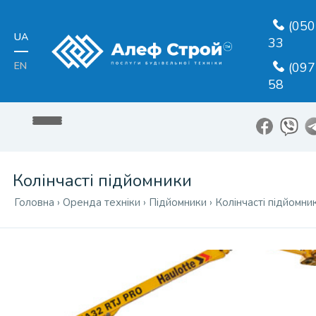
(050
UA
33
EN
(097
58
Колінчасті підйомники
Головна
›
Оренда техніки
›
Підйомники
›
Колінчасті підйомни