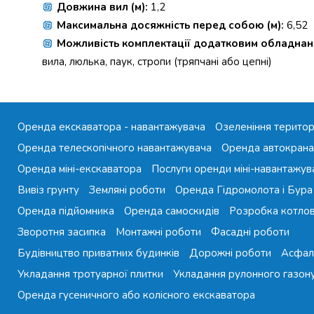
Довжина вил (м):
1,2
Максимальна досяжність перед собою (м):
6,52
Можливість комплектації додатковим обладнан
вила, люлька, паук, стропи (тряпчані або цепні)
Оренда екскаватора - навантажувача
Озеленіння територ
Оренда телескопічного навантажувача
Оренда автокрана
Оренда міні-екскаватора
Послуги оренди міні-навантажув
Вивіз грунту
Земляні роботи
Оренда Гідромолота і Бура
Оренда підйомника
Оренда самоскидів
Розробка котло
Зворотня засипка
Монтажні роботи
Фасадні роботи
Будівництво приватних будинків
Дорожні роботи
Асфал
Укладання тротуарної плитки
Укладання рулонного газон
Оренда гусеничного або колісного екскаватора