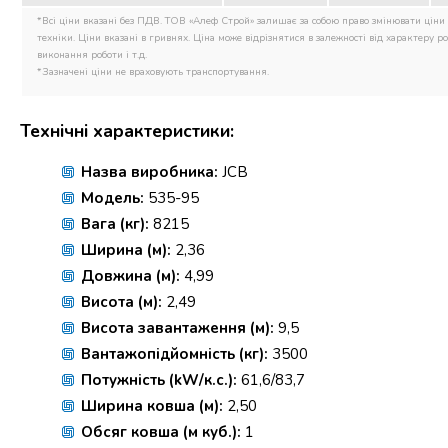
*Всі ціни вказані без ПДВ. ТОВ «Алеф Строй» залишає за собою право змінювати ціни 
техніки. Ціни вказані в гривнях. Ціна може відрізнятися в залежності від характеру роб
виконання роботи і т.д.
*Зазначені ціни не враховують транспортування.
Технічні характеристики:
Назва виробника:
JCB
Модель:
535-95
Вага (кг):
8215
Ширина (м):
2,36
Довжина (м):
4,99
Висота (м):
2,49
Висота завантаження (м):
9,5
Вантажопідйомність (кг):
3500
Потужність (kW/к.с.):
61,6/83,7
Ширина ковша (м):
2,50
Обсяг ковша (м куб.):
1