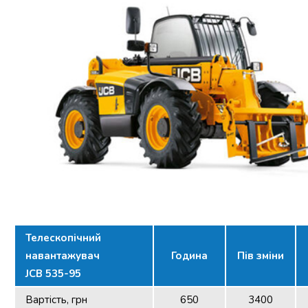
Телескопічний
навантажувач
Година
Пів зміни
JCB 535-95
Вартість, грн
650
3400