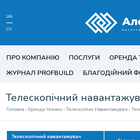
UA
EN
ПРО КОМПАНІЮ
ПОСЛУГИ
ОРЕНДА 
ЖУРНАЛ PROFBUILD
БЛАГОДІЙНИЙ 
Телескопічний навантажу
Головна
›
Оренда техніки
›
Телескопічні Навантажувачі
›
Тел
Телескопічний навантажувач