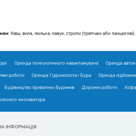
ням:
Ківш, вила, люлька, павук, стропи (тряпчані або ланцюгові).
орії
Оренда телескопічного навантажувача
Оренда авток
ляні роботи
Оренда Гідромолота і Бура
Оренда підйомни
Будівництво приватних будинків
Дорожні роботи
Асфа
олісного екскаватора
НА ІНФОРМАЦІЯ