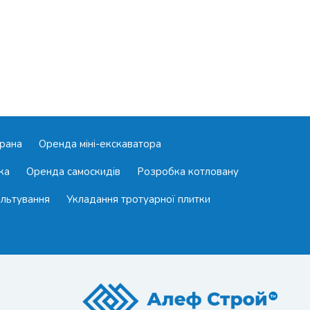
рана
Оренда міні-екскаватора
ка
Оренда самоскидів
Розробка котловану
льтування
Укладання тротуарної плитки