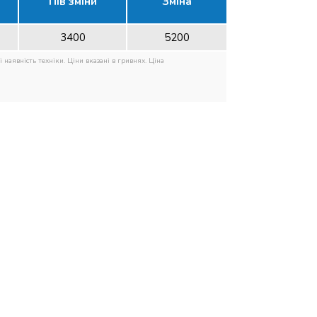
Пів зміни
Зміна
3400
5200
 наявність техніки. Ціни вказані в гривнях. Ціна