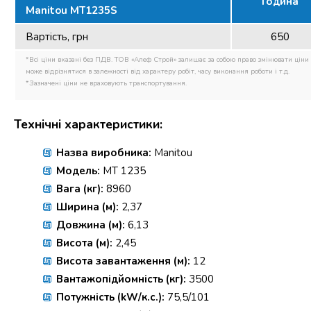
Година
Manitou MT1235S
Вартість, грн
650
*Всі ціни вказані без ПДВ. ТОВ «Алеф Строй» залишає за собою право змінювати ціни і
може відрізнятися в залежності від характеру робіт, часу виконання роботи і т.д.
*Зазначені ціни не враховують транспортування.
Технічні характеристики:
Назва виробника:
Manitou
Модель:
MT 1235
Вага (кг):
8960
Ширина (м):
2,37
Довжина (м):
6,13
Висота (м):
2,45
Висота завантаження (м):
12
Вантажопідйомність (кг):
3500
Потужність (kW/к.с.):
75,5/101