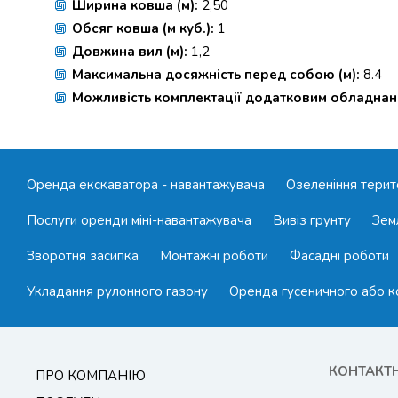
Ширина ковша (м):
2,50
Обсяг ковша (м куб.):
1
Довжина вил (м):
1,2
Максимальна досяжність перед собою (м):
8.4
Можливість комплектації додатковим обладнан
Оренда екскаватора - навантажувача
Озеленіння терит
Послуги оренди міні-навантажувача
Вивіз грунту
Зем
Зворотня засипка
Монтажні роботи
Фасадні роботи
Укладання рулонного газону
Оренда гусеничного або к
КОНТАКТ
ПРО КОМПАНІЮ