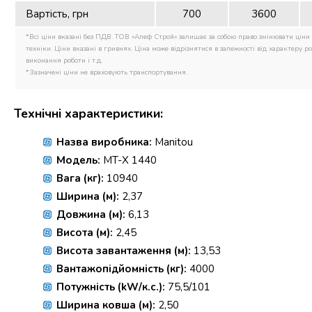
Вартість, грн
700
3600
*Всі ціни вказані без ПДВ. ТОВ «Алеф Строй» залишає за собою право змінювати ціни 
техніки. Ціни вказані в гривнях. Ціна може відрізнятися в залежності від характеру роб
виконання роботи і т.д.
*Зазначені ціни не враховують транспортування.
Технічні характеристики:
Назва виробника:
Manitou
Модель:
MT-X 1440
Вага (кг):
10940
Ширина (м):
2,37
Довжина (м):
6,13
Висота (м):
2,45
Висота завантаження (м):
13,53
Вантажопідйомність (кг):
4000
Потужність (kW/к.с.):
75,5/101
Ширина ковша (м):
2,50