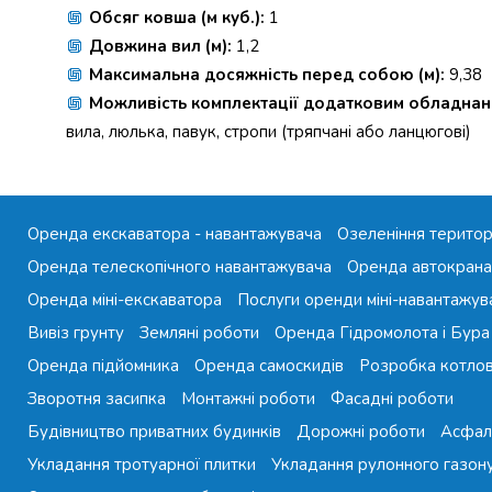
Обсяг ковша (м куб.):
1
Довжина вил (м):
1,2
Максимальна досяжність перед собою (м):
9,38
Можливість комплектації додатковим обладнан
вила, люлька, павук, стропи (тряпчані або ланцюгові)
Оренда екскаватора - навантажувача
Озеленіння територ
Оренда телескопічного навантажувача
Оренда автокрана
Оренда міні-екскаватора
Послуги оренди міні-навантажув
Вивіз грунту
Земляні роботи
Оренда Гідромолота і Бура
Оренда підйомника
Оренда самоскидів
Розробка котло
Зворотня засипка
Монтажні роботи
Фасадні роботи
Будівництво приватних будинків
Дорожні роботи
Асфал
Укладання тротуарної плитки
Укладання рулонного газон