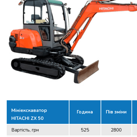
Мініекскаватор
Година
Пів зміни
HITACHI ZX 50
Вартість, грн
525
2800