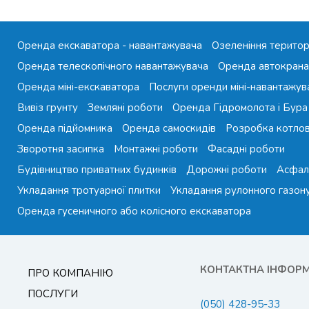
Оренда екскаватора - навантажувача
Озеленіння територ
Оренда телескопічного навантажувача
Оренда автокрана
Оренда міні-екскаватора
Послуги оренди міні-навантажув
Вивіз грунту
Земляні роботи
Оренда Гідромолота і Бура
Оренда підйомника
Оренда самоскидів
Розробка котло
Зворотня засипка
Монтажні роботи
Фасадні роботи
Будівництво приватних будинків
Дорожні роботи
Асфал
Укладання тротуарної плитки
Укладання рулонного газон
Оренда гусеничного або колісного екскаватора
КОНТАКТНА ІНФОР
ПРО КОМПАНІЮ
ПОСЛУГИ
(050) 428-95-33