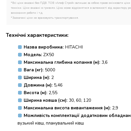
*Всі ціни вказані без ПДВ. ТОВ «Алеф Строй» залишає за собою право змінювати ціни 
техніки. Ціни вказані в гривнях. Ціна може відрізнятися в залежності від характеру роб
виконання роботи і т.д.
*Зазначені ціни не враховують транспортування.
Технічні характеристики:
Назва виробника:
HITACHI
Модель:
ZX50
Максимальна глибина копання (м):
3,6
Вага (кг):
5000
Ширина (м):
2
Довжина (м):
5,46
Висота (м):
2,55
Ширина ковша (см):
30, 60, 120
Максимальна висота вивантаження (м):
2,9
Можливість комплектації додатковим обладнан
вузький ківш, планувальний ківш