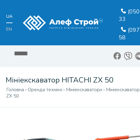
(050
UA
33
EN
(097
58
Мініекскаватор HITACHI ZX 50
Головна
›
Оренда техніки
›
Мініекскаватори
›
Мініекскавато
ZX 50