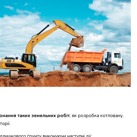
конання таких земельних робіт
, як розробка котловану,
орії.
длишкового ґрунту виконуючи наступні дії: