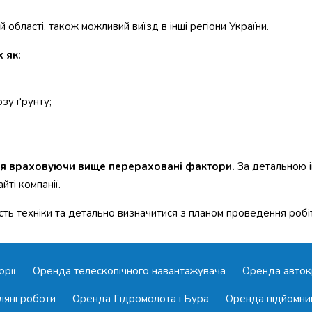
й області, також можливий виїзд в інші регіони України.
 як:
озу ґрунту;
ння враховуючи вище перераховані фактори.
За детальною і
ті компанії.
сть техніки та детально визначитися з планом проведення робіт
орії
Оренда телескопічного навантажувача
Оренда авток
ляні роботи
Оренда Гідромолота і Бура
Оренда підйомни