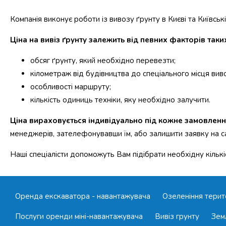
Компанія виконує роботи із вивозу ґрунту в Києві та Київські
Ціна на вивіз ґрунту залежить від певних факторів таких
обсяг ґрунту, який необхідно перевезти;
кілометраж від будівництва до спеціального місця вив
особливості маршруту;
кількість одиниць техніки, яку необхідно залучити.
Ціна вираховується індивідуально під кожне замовле
менеджерів, зателефонувавши їм, або залишити заявку на сай
Наші спеціалісти допоможуть Вам підібрати необхідну кількі
Оренда екскаватора - навантажувача
Озеленіння терит
Послуги оренди міні-навантажувача
Вивіз грунту
Зем