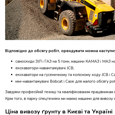
Відповідно до обсягу робіт, орендувати можна наступну
самоскиди ЗІЛ і ГАЗ на 5 тонн, машини КАМАЗ і МАЗ на
екскаватори-навантажувачі JCB;
екскаватори на гусеничному та колісному ходу JCB і C
міні-навантажувачі Bobcat і Case для малого обсягу роб
Завдяки професійній техніці та кваліфікованим працівникам
Крім того, в парку спецтехніки ми маємо машини для вивозу
Ціна вивозу ґрунту в Києві та Україні