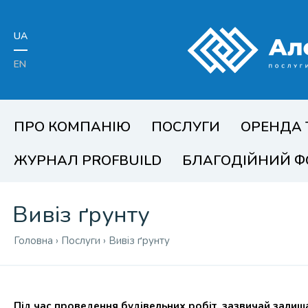
UA
EN
ПРО КОМПАНІЮ
ПОСЛУГИ
ОРЕНДА 
ЖУРНАЛ PROFBUILD
БЛАГОДІЙНИЙ 
Вивіз ґрунту
Головна
›
Послуги
›
Вивіз ґрунту
Під час проведення будівельних робіт, зазвичай залиша