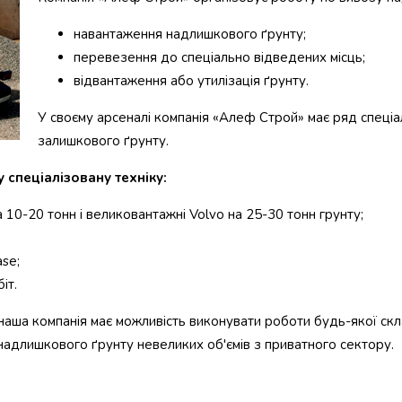
навантаження надлишкового ґрунту;
перевезення до спеціально відведених місць;
відвантаження або утилізація ґрунту.
У своєму арсеналі компанія «Алеф Строй» має ряд спеціа
залишкового ґрунту.
 спеціалізовану техніку:
 10-20 тонн і великовантажні Volvo на 25-30 тонн грунту;
ase;
іт.
 наша компанія має можливість виконувати роботи будь-якої скл
 надлишкового ґрунту невеликих об'ємів з приватного сектору.