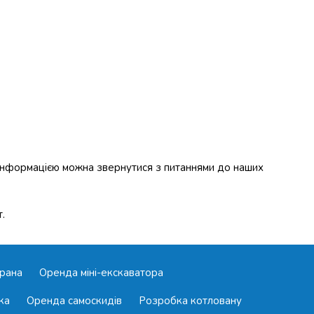
нформацією можна звернутися з питаннями до наших
.
рана
Оренда міні-екскаватора
ка
Оренда самоскидів
Розробка котловану