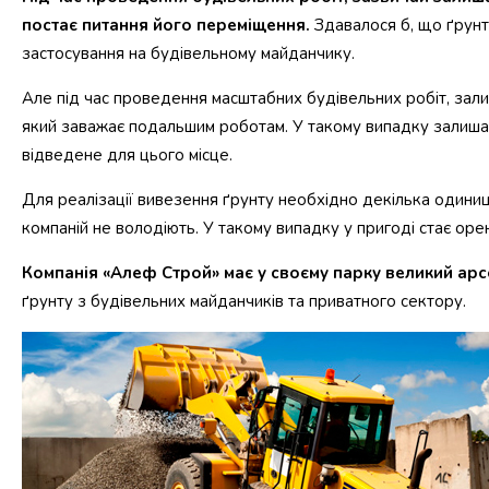
постає питання його переміщення.
Здавалося б, що ґрунт
застосування на будівельному майданчику.
Але під час проведення масштабних будівельних робіт, залиш
який заважає подальшим роботам. У такому випадку залишає
відведене для цього місце.
Для реалізації вивезення ґрунту необхідно декілька одиниць
компаній не володіють. У такому випадку у пригоді стає орен
Компанія «Алеф Строй» має у своєму парку великий арс
ґрунту з будівельних майданчиків та приватного сектору.