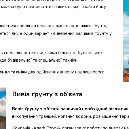
 можна було використати в інших цілях, знайти йому
ається настільки велика кількість надлишків ґрунту,
ться лише один варіант - вивезення залишків ґрунту у
 спеціальної техніки, якими більшість будівельних
да будівельної та спеціальної техніки.
енал техніки
для здійснення вивозу надлишкового
Вивіз ґрунту з об'єкта
Вивіз ґрунту з об'єкта зазвичай необхідний після ви
викопування траншей, копання водойм, розчищення терит
Компанія «Алеф Строй» організовує роботу по вивозу на